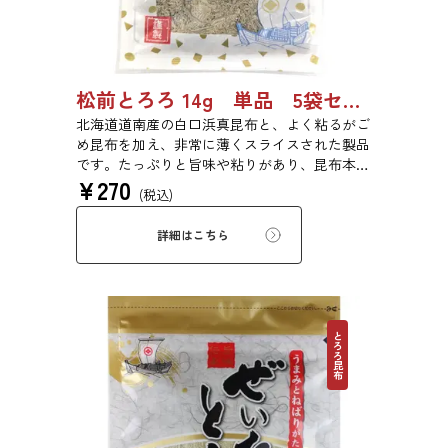
松前とろろ 14g 単品 5袋セット 20袋セット 3443
北海道道南産の白口浜真昆布と、よく粘るがご
め昆布を加え、非常に薄くスライスされた製品
です。たっぷりと旨味や粘りがあり、昆布本来
¥
270
の風味を存分にご賞味いただけます。現代の食
(税込)
生活にぜひ一日一度、お好みの量をお召し上が
りください。
詳細はこちら
とろろ昆布