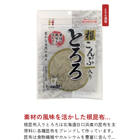
とろろ昆布
素材の風味を活かした根昆布入りとろろ 23g 単品 5袋セット 20袋セット 3481
根昆布入りとろろは北海道白口浜産の昆布を主
原料に各種昆布をブレンドして作っています。
昆布は食物繊維やカルシウムを豊富に含んでい