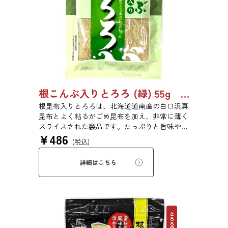
根こんぶ入りとろろ (緑) 55g 単品 5袋セット 20袋セット 3054
根昆布入りとろろは、北海道道南産の白口浜真
昆布とよく粘るがごめ昆布を加え、非常に薄く
スライスされた製品です。たっぷりと旨味や粘
¥
486
りがあり、昆布本来の風味を存分にご賞味いた
(税込)
だけます。現代の食生活にぜひ一日一度、お好
みの量をお召し上がりください。
詳細はこちら
とろろ昆布