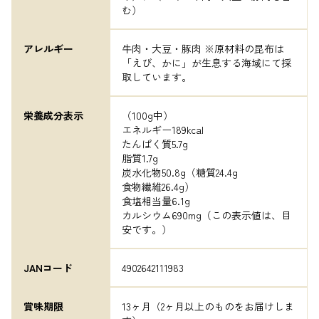
む）
アレルギー
牛肉・大豆・豚肉 ※原材料の昆布は
「えび、かに」が生息する海域にて採
取しています。
栄養成分表示
（100g中）

エネルギー189kcal

たんぱく質5.7g

脂質1.7g

炭水化物50.8g（糖質24.4g

食物繊維26.4g）

食塩相当量6.1g

カルシウム690mg（この表示値は、目
安です。）
JANコード
4902642111983
賞味期限
13ヶ月（2ヶ月以上のものをお届けしま