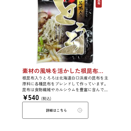
素材の風味を活かした根昆布入りとろろ 65g 単品 5袋セット 20袋セット 1736
根昆布入りとろろは北海道白口浜産の昆布を主
原料に各種昆布をブレンドして作っています。
昆布は食物繊維やカルシウムを豊富に含んでい
¥
540
ます。薄くふんわりと削っており、ご飯やお吸
(税込)
い物、うどんに入れて美味しく召し上がれま
す。お口の中でとろーり、つるっと広がる根昆
詳細はこちら
布入りとろろを是非ご賞味ください。