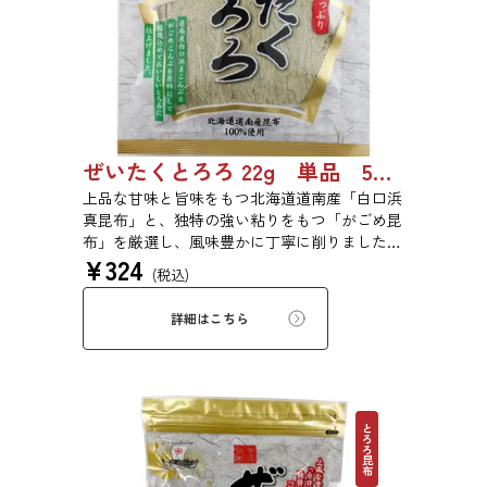
ぜいたくとろろ 22g 単品 5袋セット 20袋セット 1743
上品な甘味と旨味をもつ北海道道南産「白口浜
真昆布」と、独特の強い粘りをもつ「がごめ昆
布」を厳選し、風味豊かに丁寧に削りました。
¥
324
ぜいたくな味を、思う存分にご堪能ください。
(税込)
詳細はこちら
とろろ昆布