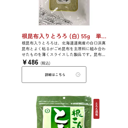
根昆布入りとろろ (白) 55g 単品 5袋 20袋 3429
根昆布入りとろろは、北海道道南産の白口浜真
昆布とよく粘るがごめ昆布を主原料に組み合わ
せたものを薄くスライスした製品です。昆布本
¥
486
来の風味を存分にご賞味ください。
(税込)
詳細はこちら
とろろ昆布