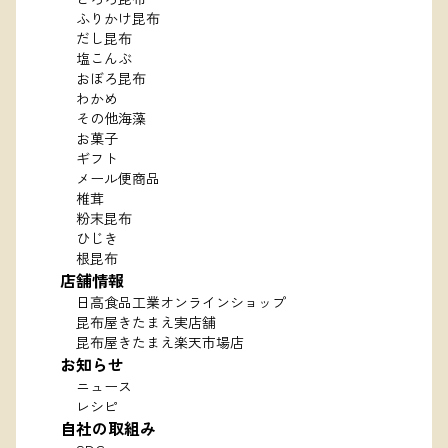
ふりかけ昆布
だし昆布
塩こんぶ
おぼろ昆布
わかめ
その他海藻
お菓子
ギフト
メール便商品
椎茸
粉末昆布
ひじき
根昆布
店舗情報
日高食品工業オンラインショップ
昆布屋きたまえ実店舗
昆布屋きたまえ楽天市場店
お知らせ
ニュース
レシピ
自社の取組み