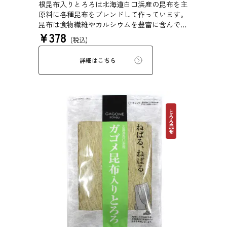
根昆布入りとろろは北海道白口浜産の昆布を主
原料に各種昆布をブレンドして作っています。
昆布は食物繊維やカルシウムを豊富に含んでい
¥
378
ます。薄くふんわりと削っており、ご飯やお吸
(税込)
い物、うどんに入れて美味しく召し上がれま
す。お口の中でとろーり、つるっと広がる根昆
詳細はこちら
布入りとろろを是非ご賞味ください。
とろろ昆布