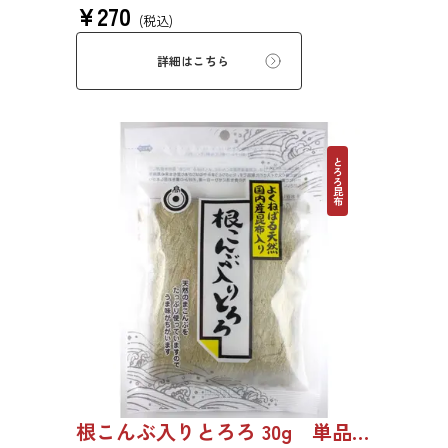
¥
270
ます。薄くふんわりと削っており、ご飯やお吸
(税込)
い物、うどんに入れて美味しく召し上がれま
す。お口の中でとろーり、つるっと広がる根昆
詳細はこちら
布入りとろろを是非ご賞味ください。
とろろ昆布
根こんぶ入りとろろ 30g 単品 5袋セット 20袋セット 1877