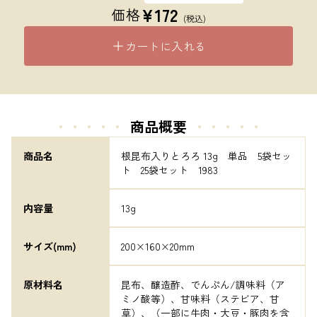
¥
172
価格
(税込)
カートに入れる
・・・・・
商品概要
・・・・・
商品名
根昆布入りとろろ 13g　単品　5袋セッ
ト　25袋セット　1983
内容量
13g
サイズ(mm)
200×160×20mm
原材料名
昆布、醸造酢、でんぷん/調味料（ア
ミノ酸等）、甘味料（ステビア、甘
草）、（一部に牛肉・大豆・豚肉を含