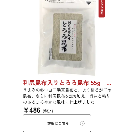
とろろ昆布
利尻昆布入りとろろ昆布 55g 単品 5袋セット 20袋セット 1842
うまみの多い白口浜真昆布と、よく粘るがごめ
昆布、さらに利尻昆布を20%加え、旨味と粘り
のあるまろやかな風味に仕上げました。
¥
486
(税込)
詳細はこちら