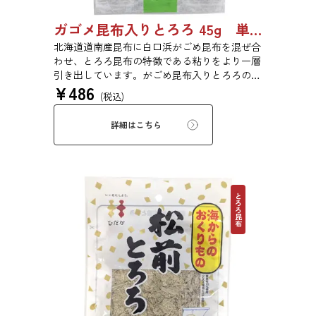
ガゴメ昆布入りとろろ 45g 単品 5袋セット 20袋セット 1774
北海道道南産昆布に白口浜がごめ昆布を混ぜ合
わせ、とろろ昆布の特徴である粘りをより一層
引き出しています。がごめ昆布入りとろろの粘
¥
486
りと旨味をぜひご賞味ください。
(税込)
詳細はこちら
とろろ昆布